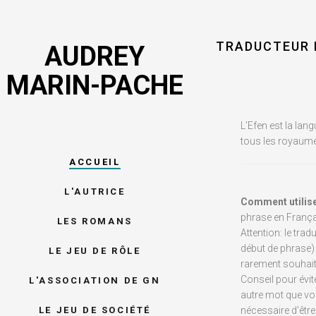
TRADUCTEUR 
AUDREY
MARIN-PACHE
L'Efen est la lan
tous les royaum
ACCUEIL
L'AUTRICE
Comment utilise
phrase en Françai
LES ROMANS
Attention: le tra
début de phrase) 
LE JEU DE RÔLE
rarement souhait
Conseil pour évi
L'ASSOCIATION DE GN
autre mot que vou
LE JEU DE SOCIÉTÉ
nécessaire d'être