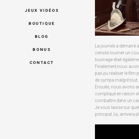
JEUX VIDÉOS
BOUTIQUE
BLOG
La journée a démarré a
BONUS
censés tourner un cour
tournage était égalemen
CONTACT
Finalement,nous avons
pas pu réaliser le film
de sympa malgré tout, 
Ensuite, nous avons an
compliqué en raison de
combattre dans un cad
Je vous laisse sur que
principal, lui, arrivera 