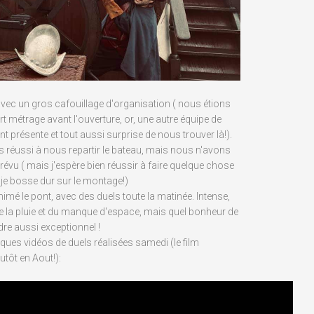
vec un gros cafouillage d'organisation ( nous étions
t métrage avant l'ouverture, or, une autre équipe de
t présente et tout aussi surprise de nous trouver là!).
 réussi à nous repartir le bateau, mais nous n'avons
 prévu ( mais j'espère bien réussir à faire quelque chose
je bosse dur sur le montage!)
imé le pont, avec des duels toute la matinée. Intense,
 la pluie et du manque d'espace, mais quel bonheur de
re aussi exceptionnel !
lques vidéos de duels réalisées samedi (le film
plutôt en Aout!):