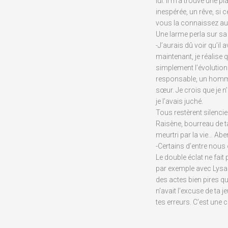
lui. Il m’a trouvé une
inespérée, un rêve, si 
vous la connaissez au
Une larme perla sur sa
-J’aurais dû voir qu’il 
maintenant, je réalise 
simplement l’évolutio
responsable, un homme 
sœur. Je crois que je n
je l’avais juché.
Tous restèrent silencieu
Raisène, bourreau de t
meurtri par la vie… Aben
-Certains d’entre nous
Le double éclat ne fait
par exemple avec Lysa
des actes bien pires qu
n’avait l’excuse de ta 
tes erreurs. C’est une 