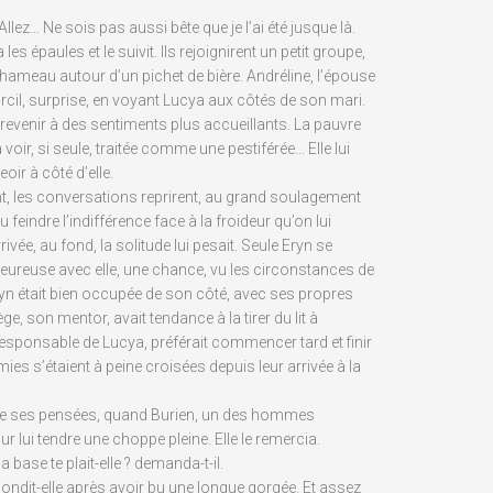
Allez… Ne sois pas aussi bête que je l’ai été jusque là.
les épaules et le suivit. Ils rejoignirent un petit groupe,
u hameau autour d’un pichet de bière. Andréline, l’épouse
cil, surprise, en voyant Lucya aux côtés de son mari.
ir revenir à des sentiments plus accueillants. La pauvre
à voir, si seule, traitée comme une pestiférée… Elle lui
eoir à côté d’elle.
nt, les conversations reprirent, au grand soulagement
u feindre l’indifférence face à la froideur qu’on lui
ivée, au fond, la solitude lui pesait. Seule Eryn se
eureuse avec elle, une chance, vu les circonstances de
ryn était bien occupée de son côté, avec ses propres
ge, son mentor, avait tendance à la tirer du lit à
responsable de Lucya, préférait commencer tard et finir
amies s’étaient à peine croisées depuis leur arrivée à la
 de ses pensées, quand Burien, un des hommes
our lui tendre une choppe pleine. Elle le remercia.
a base te plait-elle ? demanda-t-il.
pondit-elle après avoir bu une longue gorgée. Et assez