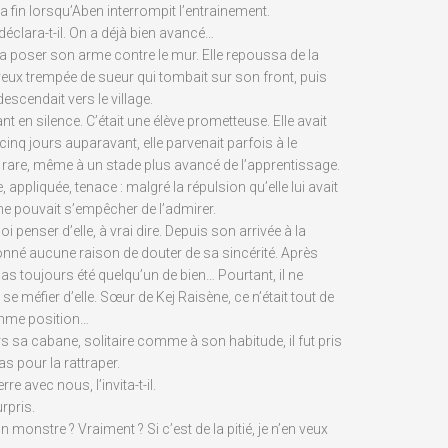
a fin lorsqu’Aben interrompit l’entrainement.
 déclara-t-il. On a déjà bien avancé…
la poser son arme contre le mur. Elle repoussa de la
ux trempée de sueur qui tombait sur son front, puis
descendait vers le village.
ant en silence. C’était une élève prometteuse. Elle avait
 cinq jours auparavant, elle parvenait parfois à le
it rare, même à un stade plus avancé de l’apprentissage.
ce, appliquée, tenace : malgré la répulsion qu’elle lui avait
l ne pouvait s’empêcher de l’admirer.
uoi penser d’elle, à vrai dire. Depuis son arrivée à la
 donné aucune raison de douter de sa sincérité. Après
pas toujours été quelqu’un de bien… Pourtant, il ne
e méfier d’elle. Sœur de Kej Raisène, ce n’était tout de
mme position…
rs sa cabane, solitaire comme à son habitude, il fut pris
as pour la rattraper.
re avec nous, l’invita-t-il.
urpris.
 monstre ? Vraiment ? Si c’est de la pitié, je n’en veux