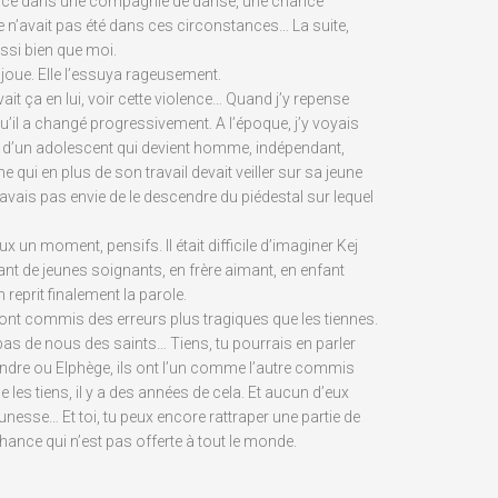
 place dans une compagnie de danse, une chance
ce n’avait pas été dans ces circonstances… La suite,
ssi bien que moi.
 joue. Elle l’essuya rageusement.
avait ça en lui, voir cette violence… Quand j’y repense
qu’il a changé progressivement. A l’époque, j’y voyais
n d’un adolescent qui devient homme, indépendant,
qui en plus de son travail devait veiller sur sa jeune
’avais pas envie de le descendre du piédestal sur lequel
x un moment, pensifs. Il était difficile d’imaginer Kej
ant de jeunes soignants, en frère aimant, en enfant
 reprit finalement la parole.
 ont commis des erreurs plus tragiques que les tiennes.
 pas de nous des saints… Tiens, tu pourrais en parler
ndre ou Elphège, ils ont l’un comme l’autre commis
e les tiens, il y a des années de cela. Et aucun d’eux
jeunesse… Et toi, tu peux encore rattraper une partie de
chance qui n’est pas offerte à tout le monde.