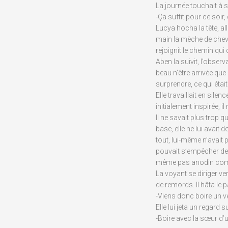
La journée touchait à s
-Ça suffit pour ce soir,
Lucya hocha la tête, al
main la mèche de cheve
rejoignit le chemin qui 
Aben la suivit, l’observ
beau n’être arrivée que
surprendre, ce qui éta
Elle travaillait en silen
initialement inspirée, i
Il ne savait plus trop q
base, elle ne lui avait
tout, lui-même n’avait 
pouvait s’empêcher de s
même pas anodin co
La voyant se diriger ve
de remords. Il hâta le p
-Viens donc boire un ver
Elle lui jeta un regard s
-Boire avec la sœur d’un