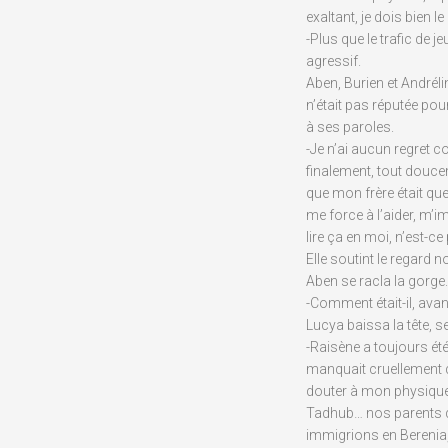
exaltant, je dois bien l
-Plus que le trafic de 
agressif.
Aben, Burien et Andréli
n’était pas réputée pou
à ses paroles.
-Je n’ai aucun regret c
finalement, tout doucem
que mon frère était quel
me force à l’aider, m’
lire ça en moi, n’est-ce
Elle soutint le regard n
Aben se racla la gorge
-Comment était-il, av
Lucya baissa la tête, 
-Raisène a toujours ét
manquait cruellement
douter à mon physique
Tadhub… nos parents d
immigrions en Berenia