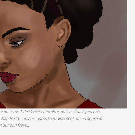
 du tome 1 de L’éclat et l’ombre, qui se situe à peu près
hapitre 16. Un soir, après l’entrainement, on en apprend
t sur son frère…