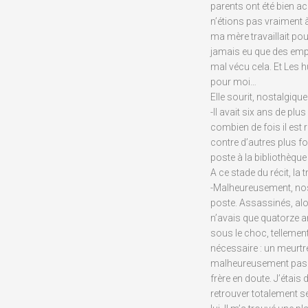
parents ont été bien ac
n’étions pas vraiment 
ma mère travaillait pour
jamais eu que des empl
mal vécu cela. Et Les h
pour moi…
Elle sourit, nostalgique
-Il avait six ans de plu
combien de fois il es
contre d’autres plus fort
poste à la bibliothèque d
A ce stade du récit, la 
-Malheureusement, nos
poste. Assassinés, alors
n’avais que quatorze an
sous le choc, tellement 
nécessaire : un meurtre 
malheureusement pas e
frère en doute. J’étais 
retrouver totalement se