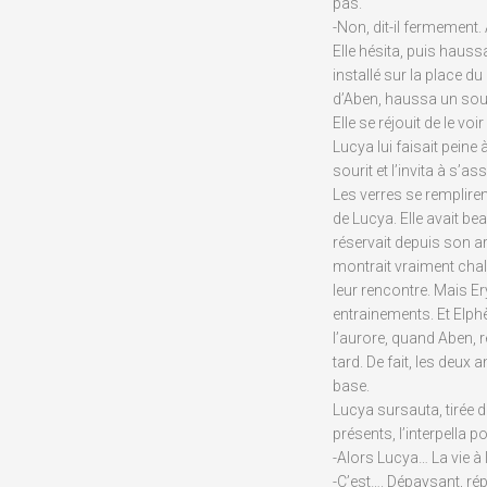
pas.
-Non, dit-il fermement. 
Elle hésita, puis haussa 
installé sur la place d
d’Aben, haussa un sour
Elle se réjouit de le vo
Lucya lui faisait peine 
sourit et l’invita à s’ass
Les verres se remplire
de Lucya. Elle avait bea
réservait depuis son arr
montrait vraiment chal
leur rencontre. Mais E
entrainements. Et Elphè
l’aurore, quand Aben, 
tard. De fait, les deux 
base.
Lucya sursauta, tirée
présents, l’interpella p
-Alors Lucya… La vie à l
-C’est…. Dépaysant, ré