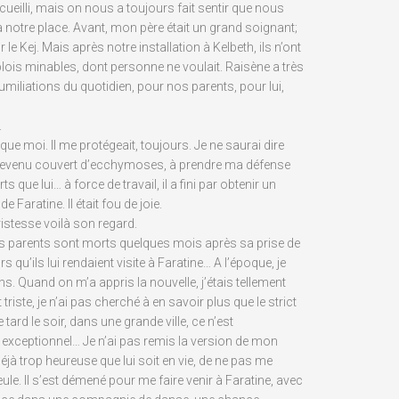
cueilli, mais on nous a toujours fait sentir que nous
à notre place. Avant, mon père était un grand soignant;
 le Kej. Mais après notre installation à Kelbeth, ils n’ont
ois minables, dont personne ne voulait. Raisène a très
umiliations du quotidien, pour nos parents, pour lui,
.
s que moi. Il me protégeait, toujours. Je ne saurai dire
t revenu couvert d’ecchymoses, à prendre ma défense
s que lui… à force de travail, il a fini par obtenir un
e Faratine. Il était fou de joie.
tristesse voilà son regard.
 parents sont morts quelques mois après sa prise de
 qu’ils lui rendaient visite à Faratine… A l’époque, je
s. Quand on m’a appris la nouvelle, j’étais tellement
triste, je n’ai pas cherché à en savoir plus que le strict
tard le soir, dans une grande ville, ce n’est
xceptionnel… Je n’ai pas remis la version de mon
déjà trop heureuse que lui soit en vie, de ne pas me
ule. Il s’est démené pour me faire venir à Faratine, avec