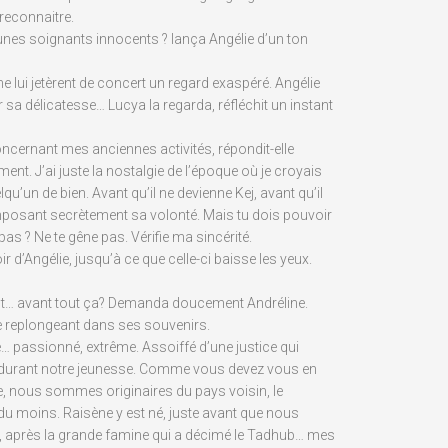
e reconnaitre.
jeunes soignants innocents ? lança Angélie d’un ton
ne lui jetèrent de concert un regard exaspéré. Angélie
r sa délicatesse… Lucya la regarda, réfléchit un instant
oncernant mes anciennes activités, répondit-elle
ent. J’ai juste la nostalgie de l’époque où je croyais
qu’un de bien. Avant qu’il ne devienne Kej, avant qu’il
imposant secrètement sa volonté. Mais tu dois pouvoir
 pas ? Ne te gêne pas. Vérifie ma sincérité.
oir d’Angélie, jusqu’à ce que celle-ci baisse les yeux.
.
ant… avant tout ça? Demanda doucement Andréline.
se replongeant dans ses souvenirs.
é… passionné, extrême. Assoiffé d’une justice qui
 durant notre jeunesse. Comme vous devez vous en
, nous sommes originaires du pays voisin, le
u moins. Raisène y est né, juste avant que nous
, après la grande famine qui a décimé le Tadhub… mes