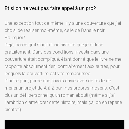
Et si on ne veut pas faire appel à un pro?
Une exception tout de même: il y a une couverture que j'ai
choisi de réaliser moi-même, celle de Dans le noir.
Pourquoi?
Déjà, parce qu'il s'agit d'une histoire que je diffuse
gratuitement. Dans ces conditions, investir dans une
couverture était compliqué, étant donné que le livre ne me
rapporte absolument rien, contrairement aux autres, pour
lesquels la couverture est vite remboursée.
D'autre part, parce que j'avais envie avec ce texte de
mener un projet de A à Z par mes propres moyens. C'est
plus un défi personnel qu'un roman abouti (même si j'ai
l'ambition d'améliorer cette histoire, mais ça, on en reparle
bientôt!).