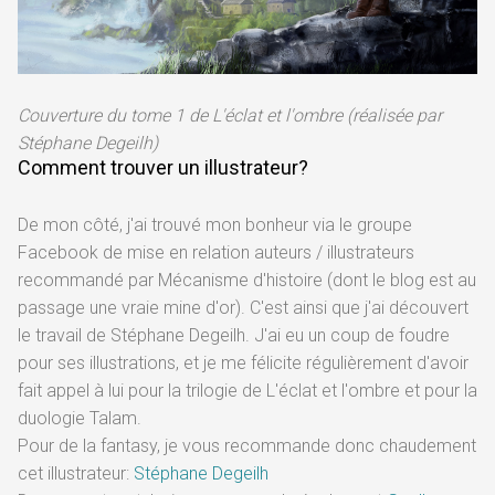
Couverture du tome 1 de L'éclat et l'ombre (réalisée par
Stéphane Degeilh)
Comment trouver un illustrateur?
De mon côté, j'ai trouvé mon bonheur via le groupe
Facebook de mise en relation auteurs / illustrateurs
recommandé par Mécanisme d'histoire (dont le blog est au
passage une vraie mine d'or). C'est ainsi que j'ai découvert
le travail de Stéphane Degeilh. J'ai eu un coup de foudre
pour ses illustrations, et je me félicite régulièrement d'avoir
fait appel à lui pour la trilogie de L'éclat et l'ombre et pour la
duologie Talam.
Pour de la fantasy, je vous recommande donc chaudement
cet illustrateur:
Stéphane Degeilh